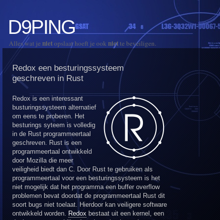
D9PING
niet
niet
Alles wat je
opslaat hoeft je ook
te beveiligen.
Redox een besturingssysteem
geschreven in Rust
Redox is een interessant
busturingssysteem alternatief
om eens te proberen. Het
besturings syteem is volledig
in de Rust programmeertaal
geschreven. Rust is een
programmeertaal ontwikkeld
door Mozilla die meer
veiligheid biedt dan C. Door Rust te gebruiken als
programmeertaal voor een besturingssysteem is het
niet mogelijk dat het programma een buffer overflow
problemen bevat doordat de programmeertaal Rust dit
soort bugs niet toelaat. Hierdoor kan veiligere software
ontwikkeld worden.
Redox
bestaat uit een kernel, een