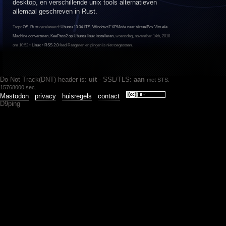
desktop, en verschillende unix tools alternatieven
allemaal geschreven in Rust.
Tags:
OS
,
Rust
gerelateerd:
Ubuntu 10.04 LTS
,
Windows7 XPMode naar VirtualBox Virtuele
Machine converteren
,
KeePass2 op Ubuntu linux installeren
, woensdag, november 14th, 2018
om 10:52 •
Linux
•
RSS 2.0
feed Reageren en pingen is niet toegestaan.
Do Not Track(DNT) header is:
uit
- SSL/TLS:
aan
met STS:
15768000 sec.
Mastodon
privacy
huisregels
contact
D9ping