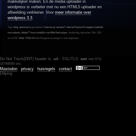
makkelijker maken. En de media uploader in
wordpress is verbeter met nu een HTML5 uploader en
afbeelding verkleiner. Voor
meer informatie over
wordpress 3.3
.
Tags:
blog
,
opensource
gerelateerd:
Internet op vakantie?
,
Internet Explorer9 integeert taakbalk
met website
,
Adobe™ komt eindelijk met 64bit flash player
, donderdag, december 15th, 2011
om 21:29 •
Web
•
RSS 2.0
feed Reageren en pingen is niet toegestaan.
Do Not Track(DNT) header is:
uit
- SSL/TLS:
aan
met STS:
15768000 sec.
Mastodon
privacy
huisregels
contact
D9ping