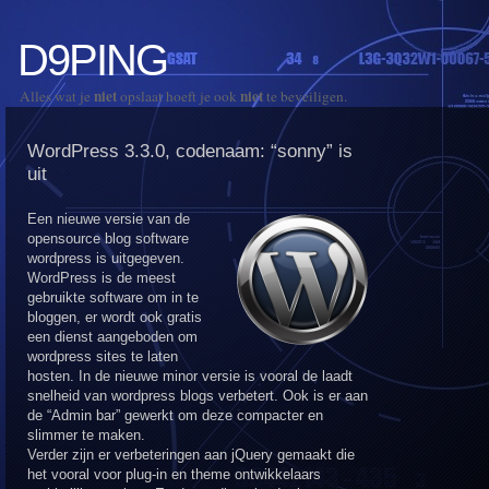
D9PING
niet
niet
Alles wat je
opslaat hoeft je ook
te beveiligen.
WordPress 3.3.0, codenaam: “sonny” is
uit
Een nieuwe versie van de
opensource blog software
wordpress is uitgegeven.
WordPress is de meest
gebruikte software om in te
bloggen, er wordt ook gratis
een dienst aangeboden om
wordpress sites te laten
hosten. In de nieuwe minor versie is vooral de laadt
snelheid van wordpress blogs verbetert. Ook is er aan
de “Admin bar” gewerkt om deze compacter en
slimmer te maken.
Verder zijn er verbeteringen aan jQuery gemaakt die
het vooral voor plug-in en theme ontwikkelaars