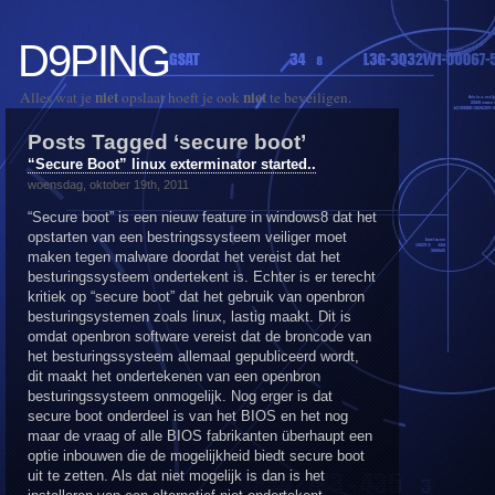
D9PING
niet
niet
Alles wat je
opslaat hoeft je ook
te beveiligen.
Posts Tagged ‘secure boot’
“Secure Boot” linux exterminator started..
woensdag, oktober 19th, 2011
“Secure boot” is een nieuw feature in windows8 dat het
opstarten van een bestringssysteem veiliger moet
maken tegen malware doordat het vereist dat het
besturingssysteem ondertekent is. Echter is er terecht
kritiek op “secure boot” dat het gebruik van openbron
besturingsystemen zoals linux, lastig maakt. Dit is
omdat openbron software vereist dat de broncode van
het besturingssysteem allemaal gepubliceerd wordt,
dit maakt het ondertekenen van een openbron
besturingssysteem onmogelijk. Nog erger is dat
secure boot onderdeel is van het BIOS en het nog
maar de vraag of alle BIOS fabrikanten überhaupt een
optie inbouwen die de mogelijkheid biedt secure boot
uit te zetten. Als dat niet mogelijk is dan is het